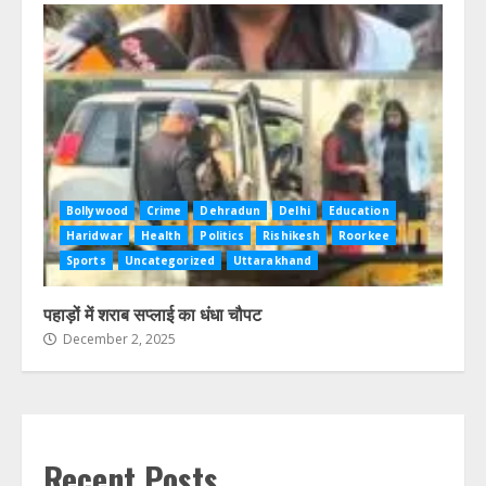
Bollywood
Crime
Dehradun
Delhi
Education
Haridwar
Health
Politics
Rishikesh
Roorkee
Sports
Uncategorized
Uttarakhand
पहाड़ों में शराब सप्लाई का धंधा चौपट
December 2, 2025
Recent Posts