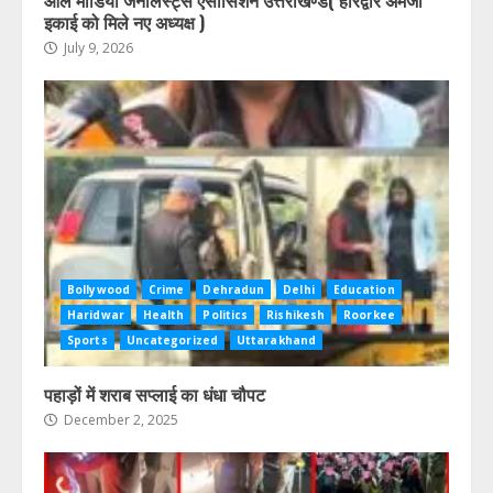
आल मीडिया जर्नलिस्ट्स एसोसिशन उत्तराखण्ड( हरिद्वार अमजा
इकाई को मिले नए अध्यक्ष )
July 9, 2026
Bollywood
Crime
Dehradun
Delhi
Education
Haridwar
Health
Politics
Rishikesh
Roorkee
Sports
Uncategorized
Uttarakhand
पहाड़ों में शराब सप्लाई का धंधा चौपट
December 2, 2025