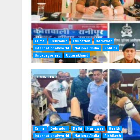
Crime
Dehradun
Education
Haridwar
International/world
National/India
Politics
Uncategorized
Uttarakhand
1 MIN READ
Crime
Dehradun
Delhi
Haridwar
Health
International/world
National/India
Rishikesh