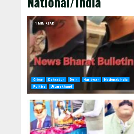
National/India
1 MIN READ
Crime
Dehradun
Delhi
Haridwar
National/India
Politics
Uttarakhand