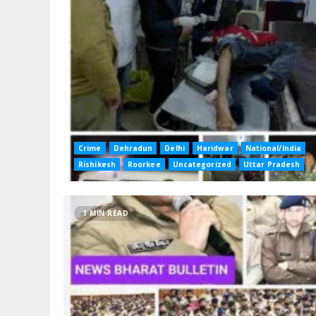
Crime
Dehradun
Delhi
Haridwar
National/India
Rishikesh
Roorkee
Uncategorized
Uttar Pradesh
1 MIN READ