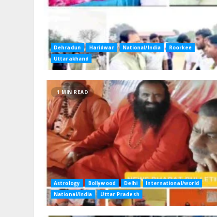
Dehradun
Haridwar
National/India
Roorkee
Uttarakhand
1 MIN READ
Astrology
Bollywood
Delhi
International/world
National/India
Uttar Pradesh