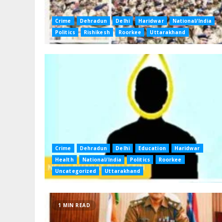
Crime
Dehradun
Delhi
Haridwar
National/India
Politics
Rishikesh
Roorkee
Uttarakhand
Crime
Dehradun
Delhi
Education
Haridwar
Health
National/India
Politics
Roorkee
Uncategorized
Uttarakhand
1 MIN READ