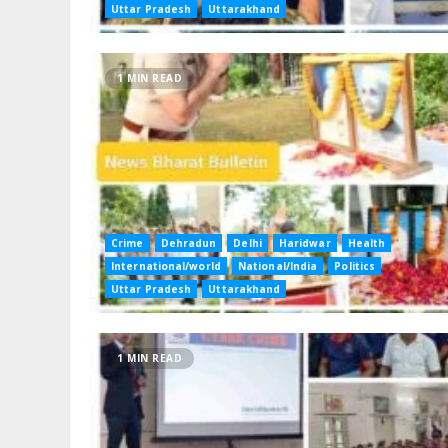
Uttar Pradesh
Uttarakhand
1 MIN READ
Crime
Dehradun
Delhi
Haridwar
Health
International/world
National/India
Politics
Uttar Pradesh
Uttarakhand
1 MIN READ