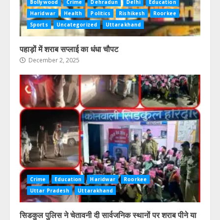
Bollywood
Crime
Dehradun
Delhi
Education
Haridwar
Health
Politics
Rishikesh
Roorkee
Sports
Uncategorized
Uttarakhand
पहाड़ों में शराब सप्लाई का धंधा चौपट
December 2, 2025
Crime
Education
Haridwar
Roorkee
Uttar Pradesh
Uttarakhand
सिडकुल पुलिस ने चेतावनी दी सार्वजनिक स्थानों पर शराब पीने या