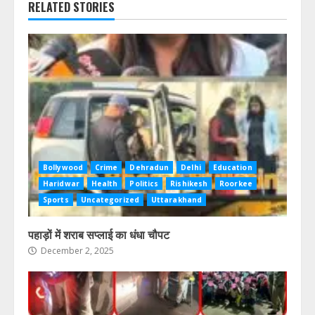
RELATED STORIES
Bollywood
Crime
Dehradun
Delhi
Education
Haridwar
Health
Politics
Rishikesh
Roorkee
Sports
Uncategorized
Uttarakhand
पहाड़ों में शराब सप्लाई का धंधा चौपट
December 2, 2025