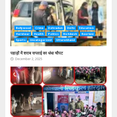
Bollywood
Crime
Dehradun
Delhi
Education
Haridwar
Health
Politics
Rishikesh
Roorkee
Sports
Uncategorized
Uttarakhand
पहाड़ों में शराब सप्लाई का धंधा चौपट
December 2, 2025