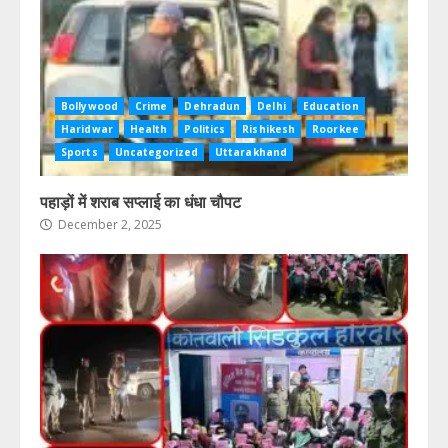
Bollywood
Crime
Dehradun
Delhi
Education
Haridwar
Health
Politics
Rishikesh
Roorkee
Sports
Uncategorized
Uttarakhand
पहाड़ों में शराब सप्लाई का धंधा चौपट
December 2, 2025