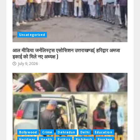
Uncategorized
आल मीडिया जर्नलिस्ट्स एसोसिशन उत्तराखण्ड( हरिद्वार अमजा
इकाई को मिले नए अध्यक्ष )
July 9, 2026
Bollywood
Crime
Dehradun
Delhi
Education
Haridwar
Health
Politics
Rishikesh
Roorkee